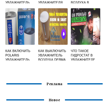
УВЛАЖНИТЕЛЬ
УВЛАЖНИТЕЛЯ
ВОЗДУХА В
РЕДМОНД RHF
ВОЗДУХА
КВАРТИРЕ БЕЗ
3307
ПРИБОРА
ПРИЛОЖЕНИЕ
КАК ВКЛЮЧИТЬ
КАК ВЫКЛЮЧИТЬ
ЧТО ТАКОЕ
POLARIS
УВЛАЖНИТЕЛЬ
ГИДРОСТАТ В
УВЛАЖНИТЕЛЬ
ВОЗДУХА DERMA
УВЛАЖНИТЕЛЕ
ВОЗДУХА
ВОЗДУХА
Реклама
Новое