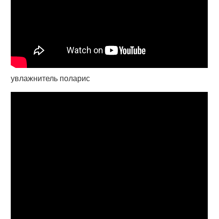
увлажнитель поларис