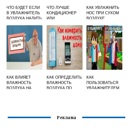
ЧТО БУДЕТ ЕСЛИ
ЧТО ЛУЧШЕ
КАК УВЛАЖНИТЬ
В УВЛАЖНИТЕЛЬ
КОНДИЦИОНЕР
НОС ПРИ СУХОМ
ВОЗДУХА НАЛИТЬ
ИЛИ
ВОЗДУХЕ
ГЛИЦЕРИН
УВЛАЖНИТЕЛЬ
ВОЗДУХА В
КВАРТИРЕ
КАК ВЛИЯЕТ
КАК ОПРЕДЕЛИТЬ
КАК
ВЛАЖНОСТЬ
ВЛАЖНОСТЬ
ПОЛЬЗОВАТЬСЯ
ВОЗДУХА НА
ВОЗДУХА ПО
УВЛАЖНИТЕЛЕМ
ПРОЦЕСС
ГИГРОМЕТРУ
В МАЙНКРАФТЕ
ИСПАРЕНИЯ
ВЛАГИ
РАСТЕНИЯМИ
Реклама