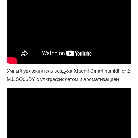
Умный увлажнитель воздуха Xiaomi Smart humidifier 2
MJJSQ05DY с ультрафиолетом и ароматизацией