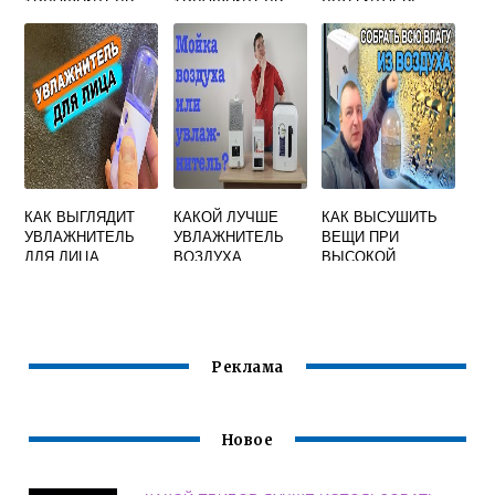
ВОЗДУХА БАЛЛУ
ВОЗДУХА
REDMOND RHF
3316
КАК ВЫГЛЯДИТ
КАКОЙ ЛУЧШЕ
КАК ВЫСУШИТЬ
УВЛАЖНИТЕЛЬ
УВЛАЖНИТЕЛЬ
ВЕЩИ ПРИ
ДЛЯ ЛИЦА
ВОЗДУХА
ВЫСОКОЙ
УЛЬТРАЗВУКОВО
ВЛАЖНОСТИ
Й ИЛИ
ВОЗДУХА В
ТРАДИЦИОННЫЙ
КВАРТИРЕ
Реклама
Новое