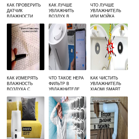
КАК ПРОВЕРИТЬ
КАК ЛУЧШЕ
ЧТО ЛУЧШЕ
ДАТЧИК
УВЛАЖНИТЬ
УВЛАЖНИТЕЛЬ
ВЛАЖНОСТИ
ВОЗДУХ В
ИЛИ МОЙКА
ВОЗДУХА
КОМНАТЕ
ВОЗДУХА
КАК ИЗМЕРЯТЬ
ЧТО ТАКОЕ НЕРА
КАК ЧИСТИТЬ
ВЛАЖНОСТЬ
ФИЛЬТР В
УВЛАЖНИТЕЛЬ
ВОЗДУХА С
УВЛАЖНИТЕЛЕ
XIAOMI SMART
ПОМОЩЬЮ
ВОЗДУХА
ANTIBACTERIAL
АСПИРАЦИОННОГ
HUMIDIFIER
О ПСИХРОМЕТРА
АССМАНА