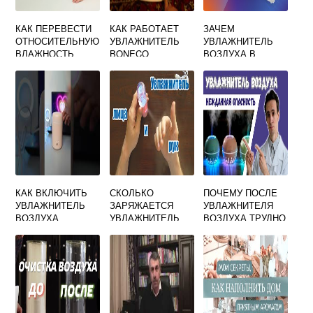
КАК ПЕРЕВЕСТИ
КАК РАБОТАЕТ
ЗАЧЕМ
ОТНОСИТЕЛЬНУЮ
УВЛАЖНИТЕЛЬ
УВЛАЖНИТЕЛЬ
ВЛАЖНОСТЬ
BONECO
ВОЗДУХА В
ВОЗДУХА В
КВАРТИРЕ ДЛЯ
АБСОЛЮТНУЮ
РЕБЕНКА НУЖЕН
КАК ВКЛЮЧИТЬ
СКОЛЬКО
ПОЧЕМУ ПОСЛЕ
УВЛАЖНИТЕЛЬ
ЗАРЯЖАЕТСЯ
УВЛАЖНИТЕЛЯ
ВОЗДУХА
УВЛАЖНИТЕЛЬ
ВОЗДУХА ТРУДНО
HUMIDIFIER H2O
ДЛЯ ЛИЦА
ДЫШАТЬ