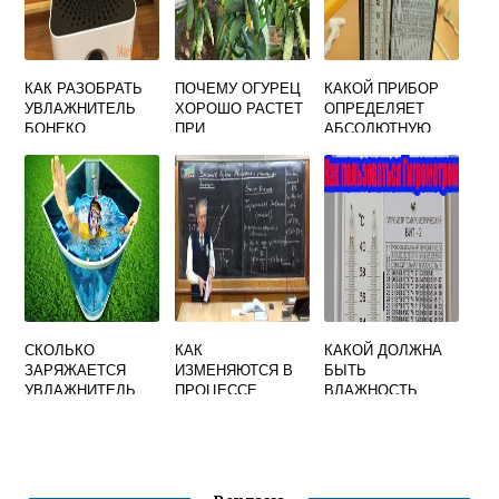
КАК РАЗОБРАТЬ
ПОЧЕМУ ОГУРЕЦ
КАКОЙ ПРИБОР
УВЛАЖНИТЕЛЬ
ХОРОШО РАСТЕТ
ОПРЕДЕЛЯЕТ
БОНЕКО
ПРИ
АБСОЛЮТНУЮ
ПОВЫШЕННОЙ
ВЛАЖНОСТЬ
ВЛАЖНОСТИ
ВОЗДУХА ПО
ВОЗДУХА ОТВЕТ
ТОЧКЕ РОСЫ
СКОЛЬКО
КАК
КАКОЙ ДОЛЖНА
ЗАРЯЖАЕТСЯ
ИЗМЕНЯЮТСЯ В
БЫТЬ
УВЛАЖНИТЕЛЬ
ПРОЦЕССЕ
ВЛАЖНОСТЬ
ДЛЯ ЛИЦА
СУШКИ
ВОЗДУХА В
ТЕМПЕРАТУРА
ПРОЦЕДУРНОМ
ВЛАЖНОСТЬ И
КАБИНЕТЕ
ТЕПЛОСОДЕРЖА
НИЕ ВОЗДУХА