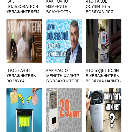
КАК
КАК ТОЧНО
ЧТО ТАКОЕ
ПОЛЬЗОВАТЬСЯ
ИЗМЕРИТЬ
ОСУШИТЕЛЬ
УВЛАЖНИТЕЛЕМ
ВЛАЖНОСТЬ
ВОЗДУХА ДЛЯ
ВОЗДУХА
ВОЗДУХА В БАНЕ
ПОГРЕБА
HUMIDIFIER H2O
ЧТО ЗНАЧИТ
КАК ЧАСТО
ЧТО БУДЕТ ЕСЛИ
УВЛАЖНИТЕЛЬ
МЕНЯТЬ ФИЛЬТР
В УВЛАЖНИТЕЛЬ
ВОЗДУХА
В УВЛАЖНИТЕЛЕ
ВОЗДУХА НАЛИТЬ
ТРАДИЦИОННЫЙ
ВОЗДУХА
ГЛИЦЕРИН
ЭЛЕКТРОЛЮКС