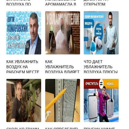
ВОЗДУХА ПО
АРОМАМАСЛА В
ОТКРЫТОМ
ПСИХРОМЕТРУ 8
УВЛАЖНИТЕЛЕ
ВОЗДУХЕ ММ
КЛАСС
ВОЗДУХА
ЕСТЕСТВЕННОЙ
POLARIS
ВЛАЖНОСТИ
КАК УВЛАЖНИТЬ
КАК
ЧТО ДАЕТ
ВОЗДУХ НА
УВЛАЖНИТЕЛЬ
УВЛАЖНИТЕЛЬ
РАБОЧЕМ МЕСТЕ
ВОЗДУХА ВЛИЯЕТ
ВОЗДУХА ПЛЮСЫ
БЕЗ
НА ПЫЛЬ В ДОМЕ
И МИНУСЫ
УВЛАЖНИТЕЛЯ