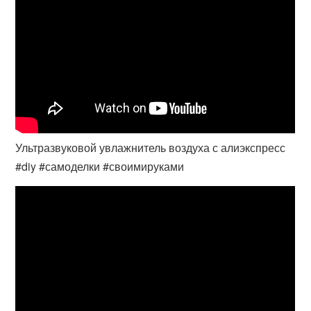
Ультразвуковой увлажнитель воздуха с алиэкспресс
#diy #самоделки #своимируками