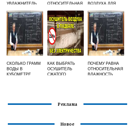
УВЛАЖНИТЕЛЬ
ОТНОСИТЕЛЬНАЯ
ВОЗДУХА ДЛЯ
ВОЗДУХА ЧТОБЫ
ВЛАЖНОСТЬ
КОМНАТНЫХ
НЕ НАВРЕДИТЬ
ВОЗДУХА 6
РАСТЕНИЙ
ЗДОРОВЬЮ
КЛАСС
СКОЛЬКО ГРАММ
КАК ВЫБРАТЬ
ПОЧЕМУ РАВНА
ВОДЫ В
ОСУШИТЕЛЬ
ОТНОСИТЕЛЬНАЯ
КУБОМЕТРЕ
СЖАТОГО
ВЛАЖНОСТЬ
ВОЗДУХА ЕСЛИ
ВОЗДУХА
ВОЗДУХА В
ОТНОСИТЕЛЬНАЯ
ТУМАНЕ
ВЛАЖНОСТЬ 25
ТЕМПЕРАТУРА 20
ГРАДУСОВ
Реклама
Новое