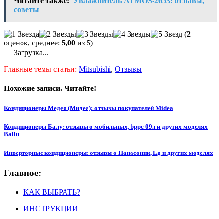
Читайте также:
Увлажнитель ATMOS-2653: отзывы,
советы
(
2
оценок, среднее:
5,00
из 5)
Загрузка...
Главные темы статьи:
Mitsubishi
,
Отзывы
Похожие записи. Читайте!
Кондиционеры Медея (Мидеа): отзывы покупателей Midea
Кондиционеры Балу: отзывы о мобильных, bppc 09н и других моделях
Ballu
Инверторные кондиционеры: отзывы о Панасоник, Lg и других моделях
Главное:
КАК ВЫБРАТЬ?
ИНСТРУКЦИИ