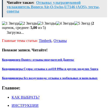
Читайте также:
Отзывы: ультразвуковой
увлажнитель Boneco Air-O-Swiss-U7146 (AOS), тесты,
советы
(
2
оценок, среднее:
5,00
из 5)
Загрузка...
Главные темы статьи:
Timberk
,
Отзывы
Похожие записи. Читайте!
Кондиционер Dantex: отзывы покупателей Дантекс
Кондиционеры Супра: отзывы о as410 09ha и других моделях Supra
Кондиционеры без воздуховода: отзывы о мобильных и напольных
Главное:
КАК ВЫБРАТЬ?
ИНСТРУКЦИИ