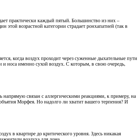
дает практически каждый пятый. Большинство из них –
ин этой возрастной категории страдает ронхапатией (так в
ется, когда воздух проходит через суженные дыхательные пути
 и носа именно сухой воздух. С которым, в свою очередь,
ть напрямую связан с аллергическими реакциями, к примеру, на
 объятия Морфея. Но надолго ли хватит вашего терпения? И
дух в квартире до критического уровня. Здесь никакая
лажнители воздуха для дома.