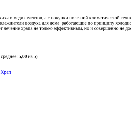
ких-то медикаментов, а с покупки полезной климатической техн
увлажнители воздуха для дома, работающие по принципу холодно
ает лечение храпа не только эффективным, но и совершенно не д
 среднее:
5,00
из 5)
,
Храп