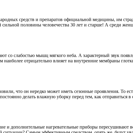
 народных средств и препаратов официальной медицины, им стра
й сильной половины человечества 30 лет и старше! А среди женщ
ют со слабостью мышц мягкого неба. А характерный звук появля
ем наиболее отрицательно влияет на внутренние мембраны глотки
овили, что он нередко может иметь сезонные проявления. То ес
 постоянно делать влажную уборку перед тем, как отправиться в
ние и дополнительные нагревательные приборы пересушивают воз
ой ситуации? Самым эффективным средством, опять же, будут ув