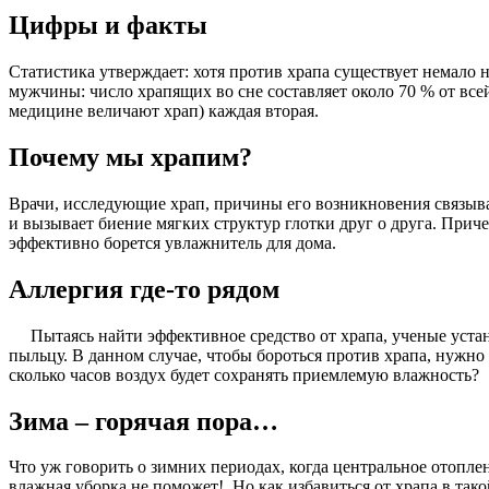
Цифры и факты
Статистика утверждает: хотя против храпа существует немало
мужчины: число храпящих во сне составляет около 70 % от все
медицине величают храп) каждая вторая.
Почему мы храпим?
Врачи, исследующие храп, причины его возникновения связыва
и вызывает биение мягких структур глотки друг о друга. Прич
эффективно борется увлажнитель для дома.
Аллергия где-то рядом
Пытаясь найти эффективное средство от храпа, ученые устан
пыльцу. В данном случае, чтобы бороться против храпа, нужно
сколько часов воздух будет сохранять приемлемую влажность?
Зима – горячая пора…
Что уж говорить о зимних периодах, когда центральное отопле
влажная уборка не поможет! Но как избавиться от храпа в так