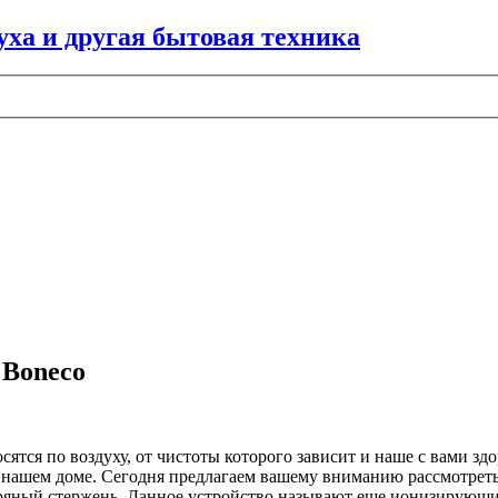
 Boneco
осятся по воздуху, от чистоты которого зависит и наше с вами 
в нашем доме. Сегодня предлагаем вашему вниманию рассмотрет
ряный стержень. Данное устройство называют еще ионизирующий