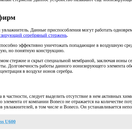
 фирм
 и увлажнитель. Данные приспособления могут работать одновре
зирующий серебряный стержень
.
 способно эффективно уничтожать попадающие в воздушную сред
ую, но понятную конструкцию.
мом стержне и скрыт специальной мембраной, заключая ионы се
боты. Долговечность работы данного ионизирующего элемента о
центрация в воздухе ионов серебра.
а в частности, следует выделить отсутствие в нем активных хим
 элемента от компании Boneco не отражается на количестве по
в увлажнителей, в том числе и Boneco. Он устанавливается непо
ss U600