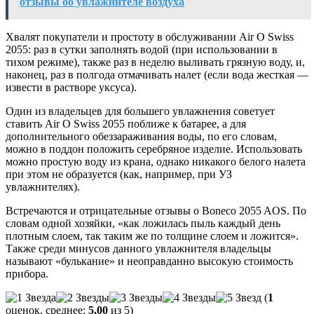
отзывы об увлажнителе воздуха
Хвалят покупатели и простоту в обслуживании Air O Swiss
2055: раз в сутки заполнять водой (при использовании в
тихом режиме), также раз в неделю выливать грязную воду, и,
наконец, раз в полгода отмачивать налет (если вода жесткая —
извести в растворе уксуса).
Один из владельцев для большего увлажнения советует
ставить Air O Swiss 2055 поближе к батарее, а для
дополнительного обеззараживания воды, по его словам,
можно в поддон положить серебряное изделие. Использовать
можно простую воду из крана, однако никакого белого налета
при этом не образуется (как, например, при УЗ
увлажнителях).
Встречаются и отрицательные отзывы о Boneco 2055 AOS. По
словам одной хозяйки, «как ложилась пыль каждый день
плотным слоем, так таким же по толщине слоем и ложится».
Также среди минусов данного увлажнителя владельцы
называют «булькание» и неоправданно высокую стоимость
прибора.
(
1
оценок, среднее:
5,00
из 5)