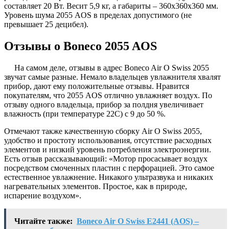
составляет 20 Вт. Весит 5,9 кг, а габариты – 360x360x360 мм.
Уровень шума 2055 AOS в пределах допустимого (не
превышает 25 децибел).
Отзывы о Boneco 2055 AOS
На самом деле, отзывы в адрес Boneco Air O Swiss 2055
звучат самые разные. Немало владельцев увлажнителя хвалят
прибор, дают ему положительные отзывы. Нравится
покупателям, что 2055 AOS отлично увлажняет воздух. По
отзыву одного владельца, прибор за полдня увеличивает
влажность (при температуре 22С) с 9 до 50 %.
Отмечают также качественную сборку Air O Swiss 2055,
удобство и простоту использования, отсутствие расходных
элементов и низкий уровень потребления электроэнергии.
Есть отзыв рассказывающий: «Мотор просасывает воздух
посредством смоченных пластин с перфорацией. Это самое
естественное увлажнение. Никакого ультразвука и никаких
нагревательных элементов. Простое, как в природе,
испарение воздухом».
Читайте также:
Boneco Air O Swiss E2441 (AOS) –