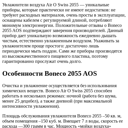
Увлажнители воздуха Air O Swiss 2055 — уникальные
приборы, которые практически не имеют недостатков: не
требуют расходных материалов, очень просты в эксплуатации,
оснащены кабелем с регулируемой длиной, потребляют
минимум электроэнергии. Положительные отзывы о Boneco
2055 AOS подтверждают заверения производителей. Данный
прибор дает уникальную возможность ежедневно дышать
чистым, естественно увлажненным воздухом. Ухаживать за
увлажнителем проще простого: достаточно лишь
периодически мыть поддон. Сами же приборы производятся
из высококачественного пищевого пластика, поэтому
гарантированно прослужат очень долго.
Особенности Boneco 2055 AOS
Очистка и увлажнение осуществляется без использования
химических веществ. Boneco Air O Swiss 2055 способен
работать в нескольких режимах: ночной (работа без шума,
менее 25 децибел), а также дневной (при максимальной
интенсивности увлажнения).
Площадь обслуживания увлажнителя Boneco 2055 –50 кв. м,
объем помещения –150 куб. м. Вмещает 7 л воды, скорость ее
расхода —300 грамм в час. Мощность «мойки воздуха»