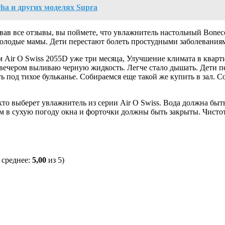
ha и других моделях Supra
вав все отзывы, вы поймете, что увлажнитель настольный Bonec
олодые мамы. Дети перестают болеть простудными заболеваниям
Air O Swiss 2055D уже три месяца, Улучшение климата в кварти
 вечером выливаю черную жидкость. Легче стало дышать. Дети п
ь под тихое бульканье. Собираемся еще такой же купить в зал. 
кто выберет увлажнитель из серии Air O Swiss. Вода должна быт
 в сухую погоду окна и форточки должны быть закрыты. Чистота 
 среднее:
5,00
из 5)