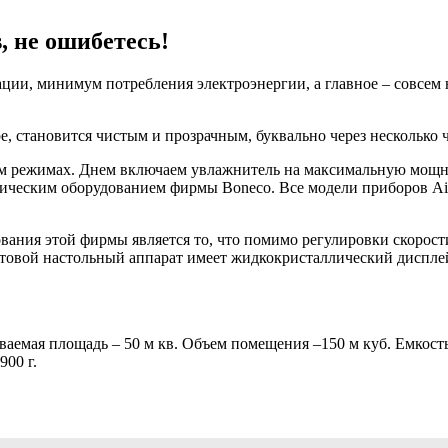
, не ошибетесь!
ации, минимум потребления электроэнергии, а главное – совсем
е, становится чистым и прозрачным, буквально через несколько 
ом режимах. Днем включаем увлажнитель на максимальную мощн
атическим оборудованием фирмы Boneco. Все модели приборов Ai
ания этой фирмы является то, что помимо регулировки скорост
ытовой настольный аппарат имеет жидкокристаллический диспле
аемая площадь – 50 м кв. Объем помещения –150 м куб. Емкость 
900 г.