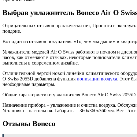
Выбрав увлажнитель Boneco Air O Swiss
Отрицательных отзывов практически нет, Простота в эксплуат
поддоне.
Вот один из отзывов покупателя: «То, чем мы дышим в квартир
Увлажнители моделей Air O Swiss работают в ночном и дневн
часов, как отмечают в отзывах, некоторые пользователи клим
выполнены в современном дизайне.
Отличительной чертой новой линейки климатического оборудов
O Swiss 2055D добавлена функция
ионизации воздуха
. Этот б
необходимые параметры.
Общие характеристики увлажнителя Boneco Air O Swiss 2055D
Назначение прибора – увлажнение и очистка воздуха. Обслужив
Установка – настольная. Габариты – 360x360x360 мм. Вес –5 кг 
Отзывы Boneco