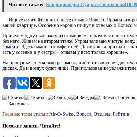
Читайте также:
Кондиционеры Супра: отзывы о as410 09
Ищите и читайте в интернете отзывы Boneco. Проанализиро
вашей квартире. Особенно хорошо пишут в отзывах о Boneco м
Приведем одну выдержку из отзывов. «Пользуемся очистителем 
без него. Живем на втором этаже. Утром заливаю чистую воду,
комнате
. Здесь намного комфортней. Даже кошка приходит спат
есть у соседки и у сестры – отзывы у всех только хорошие».
На прощанье – несколько рекомендаций и отзыв-совет для тех, 
дисках. Да и воздух будет чище. При пользовании увлажнителем
(
1
оценок,
Загрузка...
Главные темы статьи:
Air-O-Swiss
,
Boneco
,
Отзывы
,
Рейтинг
Похожие записи. Читайте!