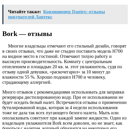
Читайте также:
Кондиционер Dantex: отзывы
покупателей Дантекс
Bork — отзывы
Многие владельцы отмечают его стильный дизайн, говорят
в своих отзывах, что даже не стыдно поставить модель Н700
на видное место в гостиной. Отмечают тихую работу и
высокую производительность. Комнату с центральным
отоплением и площадью 20 кв. м. этот увлажнитель, судя по
отзыву одной девушки, «раскочегарил» за 10 минут до
влажности 55 %. Хорошо подошел Н700 и человеку,
страдающему аллергией.
Много отзывов с рекомендациями использовать для заправки
резервуара дистилированную воду. При ее использовании не
будет оседать белый налет. Встречаются отзывы о применении
бутилированной воды, которая за 4 недели использования
тоже не дала так всех пугающего белого налета. Мыть или
ополаскивать советуют при каждой замене жидкости. Один из
владельцев увлажнителя Bork всем доволен, но не знает, как
бороться с налетом, который образуется на некоторых его