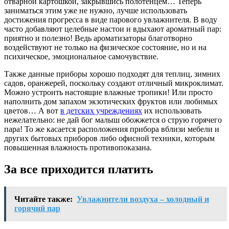
отварной картошкой, закрывшись полотенцем… Теперь
заниматься этим уже не нужно, лучше использовать
достижения прогресса в виде парового увлажнителя. В воду
часто добавляют целебные настои и вдыхают ароматный пар:
приятно и полезно! Ведь ароматизаторы благотворно
воздействуют не только на физическое состояние, но и на
психическое, эмоциональное самочувствие.
Также данные приборы хорошо подходят для теплиц, зимних
садов, оранжерей, поскольку создают отличный микроклимат.
Можно устроить настоящие влажные тропики! Или просто
наполнить дом запахом экзотических фруктов или любимых
цветов… А вот
в детских учреждениях
их использовать
нежелательно: не дай бог малыш обожжется о струю горячего
пара! То же касается расположения прибора вблизи мебели и
других бытовых приборов либо офисной техники, которым
повышенная влажность противопоказана.
За все приходится платить
Читайте также:
Увлажнители воздуха – холодный и
горячий пар