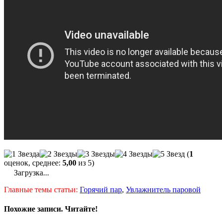
(
1
оценок, среднее:
5,00
из 5)
Загрузка...
Главные темы статьи:
Горячий пар
,
Увлажнитель паровой
Похожие записи. Читайте!