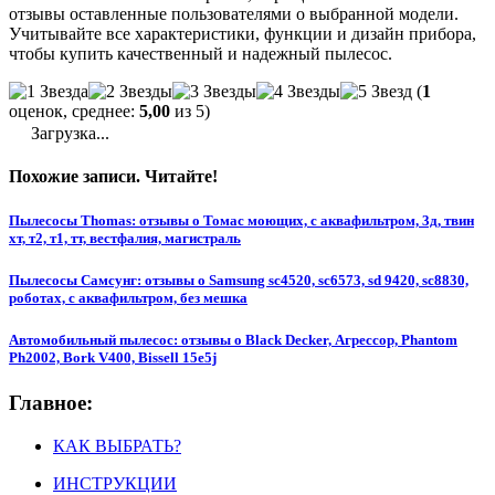
отзывы оставленные пользователями о выбранной модели.
Учитывайте все характеристики, функции и дизайн прибора,
чтобы купить качественный и надежный пылесос.
(
1
оценок, среднее:
5,00
из 5)
Загрузка...
Похожие записи. Читайте!
Пылесосы Thomas: отзывы о Томас моющих, с аквафильтром, 3д, твин
хт, т2, т1, тт, вестфалия, магистраль
Пылесосы Самсунг: отзывы о Samsung sc4520, sc6573, sd 9420, sc8830,
роботах, с аквафильтром, без мешка
Автомобильный пылесос: отзывы о Black Decker, Агрессор, Phantom
Ph2002, Bork V400, Bissell 15e5j
Главное:
КАК ВЫБРАТЬ?
ИНСТРУКЦИИ