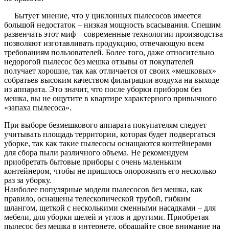
Бытует мнение, что у циклонных пылесосов имеется
большой недостаток – низкая мощность всасывания. Спешим
развенчать этот миф – современные технологии производства
позволяют изготавливать продукцию, отвечающую всем
требованиям пользователей. Более того, даже относительно
недорогой пылесос без мешка отзывы от покупателей
получает хорошие, так как отличается от своих «мешковых»
собратьев высоким качеством фильтрации воздуха на выходе
из аппарата. Это значит, что после уборки прибором без
мешка, вы не ощутите в квартире характерного привычного
«запаха пылесоса».
При выборе безмешкового аппарата покупателям следует
учитывать площадь территории, которая будет подвергаться
уборке, так как такие пылесосы оснащаются контейнерами
для сбора пыли различного объема. Не рекомендуем
приобретать бытовые приборы с очень маленьким
контейнером, чтобы не пришлось опорожнять его несколько
раз за уборку.
Наиболее популярные модели пылесосов без мешка, как
правило, оснащены телескопической трубой, гибким
шлангом, щеткой с несколькими сменными насадками – для
мебели, для уборки щелей и углов и другими. Приобретая
пылесос без мешка в интернете, обращайте свое внимание на