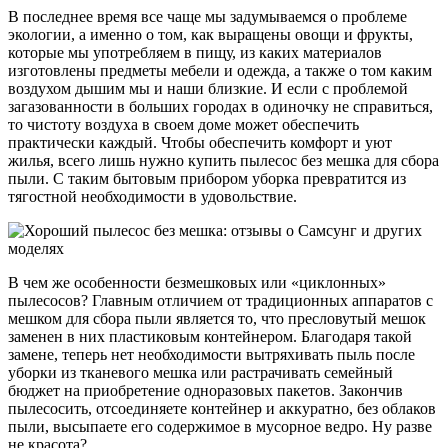
В последнее время все чаще мы задумываемся о проблеме
экологии, а именно о том, как выращены овощи и фрукты,
которые мы употребляем в пищу, из каких материалов
изготовлены предметы мебели и одежда, а также о том каким
воздухом дышим мы и наши близкие. И если с проблемой
загазованности в больших городах в одиночку не справиться,
то чистоту воздуха в своем доме может обеспечить
практически каждый. Чтобы обеспечить комфорт и уют
жилья, всего лишь нужно купить пылесос без мешка для сбора
пыли. С таким бытовым прибором уборка превратится из
тягостной необходимости в удовольствие.
В чем же особенности безмешковых или «циклонных»
пылесосов? Главным отличием от традиционных аппаратов с
мешком для сбора пыли является то, что пресловутый мешок
заменен в них пластиковым контейнером. Благодаря такой
замене, теперь нет необходимости вытряхивать пыль после
уборки из тканевого мешка или растрачивать семейный
бюджет на приобретение одноразовых пакетов. Закончив
пылесосить, отсоединяете контейнер и аккуратно, без облаков
пыли, высыпаете его содержимое в мусорное ведро. Ну разве
не красота?