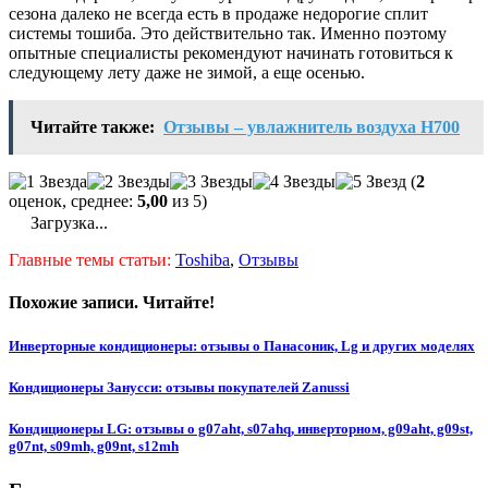
сезона далеко не всегда есть в продаже недорогие сплит
системы тошиба. Это действительно так. Именно поэтому
опытные специалисты рекомендуют начинать готовиться к
следующему лету даже не зимой, а еще осенью.
Читайте также:
Отзывы – увлажнитель воздуха H700
(
2
оценок, среднее:
5,00
из 5)
Загрузка...
Главные темы статьи:
Toshiba
,
Отзывы
Похожие записи. Читайте!
Инверторные кондиционеры: отзывы о Панасоник, Lg и других моделях
Кондиционеры Занусси: отзывы покупателей Zanussi
Кондиционеры LG: отзывы о g07aht, s07ahq, инверторном, g09aht, g09st,
g07nt, s09mh, g09nt, s12mh