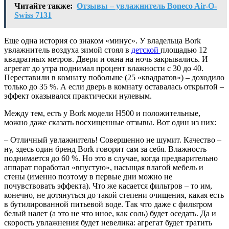
Читайте также:
Отзывы – увлажнитель Boneco Air-O-
Swiss 7131
Еще одна история со знаком «минус». У владельца Bork
увлажнитель воздуха зимой стоял в
детской
площадью 12
квадратных метров. Двери и окна на ночь закрывались. И
агрегат до утра поднимал процент влажности с 30 до 40.
Переставили в комнату побольше (25 «квадратов») – доходило
только до 35 %. А если дверь в комнату оставалась открытой –
эффект оказывался практически нулевым.
Между тем, есть у Bork модели H500 и положительные,
можно даже сказать восхищенные отзывы. Вот один из них:
– Отличный увлажнитель! Совершенно не шумит. Качество –
ну, здесь один бренд Bork говорит сам за себя. Влажность
поднимается до 60 %. Но это в случае, когда предварительно
аппарат поработал «впустую», насыщая влагой мебель и
стены (именно поэтому в первые дни можно не
почувствовать эффекта). Что же касается фильтров – то им,
конечно, не дотянуться до такой степени очищения, какая есть
в бутилированной питьевой воде. Так что даже с фильтром
белый налет (а это не что иное, как соль) будет оседать. Да и
скорость увлажнения будет невелика: агрегат будет тратить