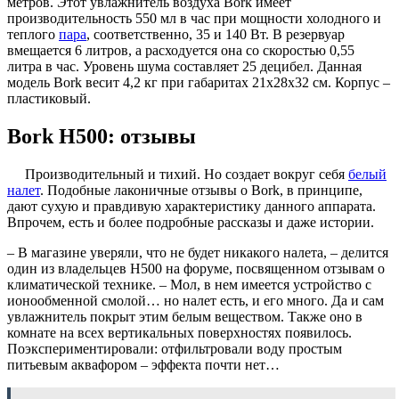
метров. Этот увлажнитель воздуха Bork имеет
производительность 550 мл в час при мощности холодного и
теплого
пара
, соответственно, 35 и 140 Вт. В резервуар
вмещается 6 литров, а расходуется она со скоростью 0,55
литра в час. Уровень шума составляет 25 децибел. Данная
модель Bork весит 4,2 кг при габаритах 21х28х32 см. Корпус –
пластиковый.
Bork H500: отзывы
Производительный и тихий. Но создает вокруг себя
белый
налет
. Подобные лаконичные отзывы о Bork, в принципе,
дают сухую и правдивую характеристику данного аппарата.
Впрочем, есть и более подробные рассказы и даже истории.
– В магазине уверяли, что не будет никакого налета, – делится
один из владельцев H500 на форуме, посвященном отзывам о
климатической технике. – Мол, в нем имеется устройство с
ионообменной смолой… но налет есть, и его много. Да и сам
увлажнитель покрыт этим белым веществом. Также оно в
комнате на всех вертикальных поверхностях появилось.
Поэкспериментировали: отфильтровали воду простым
питьевым аквафором – эффекта почти нет…