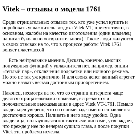
Vitek – отзывы о модели 1761
Среди отрицательных отзывов тех, кто уже успел купить и
опробовать увлажнитель воздуха Vitek VT, присутствуют, в
основном, жалобы на качество изготовления (один владелец
написал буквально «отвратительное»). Также люди жалуются
в своих отзывах на то, что в процессе работы Vitek 1761
воняет пластмассой.
Есть нейтральные мнения. Дескать, конечно, многих
популярных функций у увлажнителя нет, например, опции
«теплый пар», отключения подсветки или ночного режима.
Но это не так уж критично. И для своих денег данный агрегат
можно назвать весьма достойным приобретением.
Наконец, несмотря на то, что со страниц интернета чаще
делятся отрицательными отзывами, встречаются и
положительные высказывания в адрес Vitek VT-1761. Немало
владельцев уверено, что со своими задачами он справляется
достаточно хорошо. Наливать в него воду удобно. Одна
владелица, пользующаяся контактными линзами, утверждает,
что прежде у нее по вечерам сушило глаза, а после покупки
Vitek эта проблема исчезла.