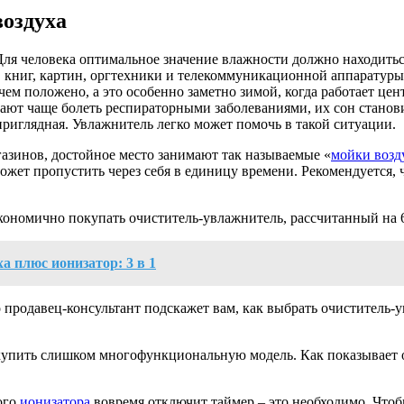
воздуха
Для человека оптимальное значение влажности должно находиться 
, книг, картин, оргтехники и телекоммуникационной аппаратуры
чем положено, а это особенно заметно зимой, когда работает це
нают чаще болеть респираторными заболеваниями, их сон стано
приглядная. Увлажнитель легко может помочь в такой ситуации.
азинов, достойное место занимают так называемые «
мойки возд
может пропустить через себя в единицу времени. Рекомендуется,
ономично покупать очиститель-увлажнитель, рассчитанный на 60
а плюс ионизатор: 3 в 1
 продавец-консультант подскажет вам, как выбрать очиститель-у
купить слишком многофункциональную модель. Как показывает о
ого
ионизатора
вовремя отключит таймер – это необходимо. Чтоб