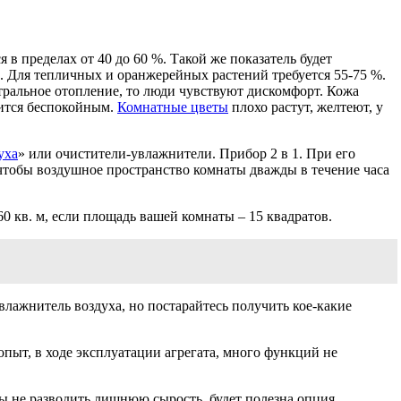
в пределах от 40 до 60 %. Такой же показатель будет
. Для тепличных и оранжерейных растений требуется 55-75 %.
нтральное отопление, то люди чувствуют дискомфорт. Кожа
вится беспокойным.
Комнатные цветы
плохо растут, желтеют, у
уха
» или очистители-увлажнители. Прибор 2 в 1. При его
 чтобы воздушное пространство комнаты дважды в течение часа
 кв. м, если площадь вашей комнаты – 15 квадратов.
влажнитель воздуха, но постарайтесь получить кое-какие
пыт, в ходе эксплуатации агрегата, много функций не
ы не разводить лишнюю сырость, будет полезна опция,