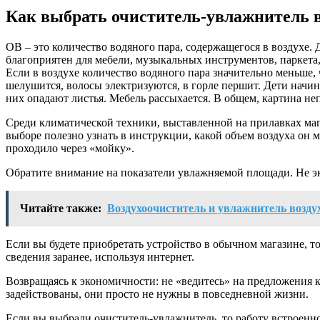
Как выбрать очиститель-увлажнитель 
ОВ – это количество водяного пара, содержащегося в воздухе. 
благоприятен для мебели, музыкальных инструментов, паркета
Если в воздухе количество водяного пара значительно меньше, 
шелушится, волосы электризуются, в горле першит. Дети начи
них опадают листья. Мебель рассыхается. В общем, картина не
Среди климатической техники, выставленной на прилавках маг
выборе полезно узнать в инструкции, какой объем воздуха он 
проходило через «мойку».
Обратите внимание на показатели увлажняемой площади. Не эк
Читайте также:
Воздухоочиститель и увлажнитель воздух
Если вы будете приобретать устройство в обычном магазине, то
сведения заранее, используя интернет.
Возвращаясь к экономичности: не «ведитесь» на предложения 
задействованы, они просто не нужны в повседневной жизни.
Если вы выбрали очиститель-увлажнитель, то работу встроенн