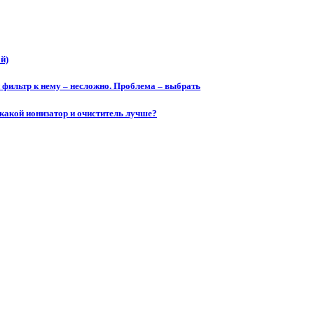
й)
и фильтр к нему – несложно. Проблема – выбрать
 какой ионизатор и очиститель лучше?